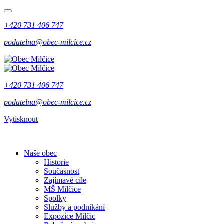
+420 731 406 747
podatelna@obec-milcice.cz
+420 731 406 747
podatelna@obec-milcice.cz
Vytisknout
Naše obec
Historie
Současnost
Zajímavé cíle
MŠ Milčice
Spolky
Služby a podnikání
Expozice Milčic