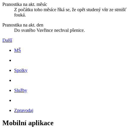
Pranostika na akt. měsíc
Z počátku toho měsíce říká se, že opět studený vítr ze strnišť
fouká.
Pranostika na akt. den
Do svatého Vavřince nechval pšenice.
Další
MŠ
Spolky
Služby
Zpravodaj
Mobilní aplikace