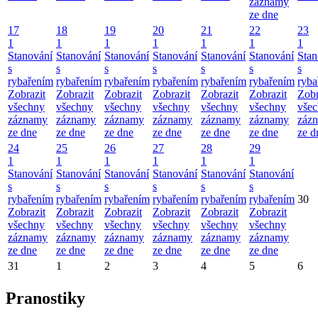
záznamy
ze dne
17
18
19
20
21
22
23
1
1
1
1
1
1
1
Stanování
Stanování
Stanování
Stanování
Stanování
Stanování
Stan
s
s
s
s
s
s
s
rybařením
rybařením
rybařením
rybařením
rybařením
rybařením
ryba
Zobrazit
Zobrazit
Zobrazit
Zobrazit
Zobrazit
Zobrazit
Zobr
všechny
všechny
všechny
všechny
všechny
všechny
vše
záznamy
záznamy
záznamy
záznamy
záznamy
záznamy
záz
ze dne
ze dne
ze dne
ze dne
ze dne
ze dne
ze d
24
25
26
27
28
29
1
1
1
1
1
1
Stanování
Stanování
Stanování
Stanování
Stanování
Stanování
s
s
s
s
s
s
rybařením
rybařením
rybařením
rybařením
rybařením
rybařením
30
Zobrazit
Zobrazit
Zobrazit
Zobrazit
Zobrazit
Zobrazit
všechny
všechny
všechny
všechny
všechny
všechny
záznamy
záznamy
záznamy
záznamy
záznamy
záznamy
ze dne
ze dne
ze dne
ze dne
ze dne
ze dne
31
1
2
3
4
5
6
Pranostiky