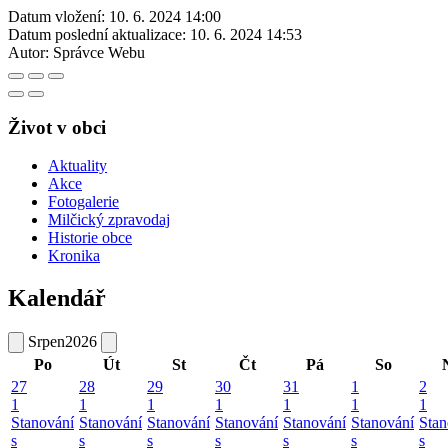
Datum vložení:
10. 6. 2024 14:00
Datum poslední aktualizace:
10. 6. 2024 14:53
Autor:
Správce Webu
Život v obci
Aktuality
Akce
Fotogalerie
Milčický zpravodaj
Historie obce
Kronika
Kalendář
Srpen
2026
Po
Út
St
Čt
Pá
So
27
28
29
30
31
1
2
1
1
1
1
1
1
1
Stanování
Stanování
Stanování
Stanování
Stanování
Stanování
Stan
s
s
s
s
s
s
s