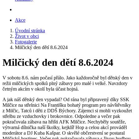
Akce
Úvodní stránka
Život v obci
Fotogalerie
Milčický den dětí 8.6.2024
Milčický den dětí 8.6.2024
V sobotu 8.6. nám počasí přálo. Jako každoročně byl dětský den v
režii milčických spolků plný zábavy pro malé i velké. Navzdory
četným akcím v okolí byla účast hojná.
A jak náš dětský den vypadal? Od rána byl připravený díky SSK
Milčice na střelnici Na Františku bohatý program pro návštěvníky
z Milčic, Tatců i děti z DDŠ Býchory. Zájemci si mohli vyzkoužet
střelbu ze vzduchovky i brokovnice. Odpoledne a večer pak
pokračovala zábava na hřišti AFK Milčice. Nechyběly soutěže,
výtvarná dílnička naší školky, kejklíř Hop a celou akcí prováděl
moderátor a DJ Kuba Kašpar. O skvělé občerstvení se postaral
Milčický hostinec. Večer pak pokračovala zábava s živou hudbou