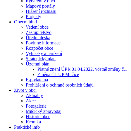
Rybaření v obci
Mapové portály
Hlášení rozhlasu
Projekty
Obecní úřad
Vedení obce
Zastupitelstvo
Úřední deska
Povinné informace
Rozpočet obce
Vyhlášky a nařízení
Strategický plán
Územní plán
Platné znění ÚP k 01.04.2022, včetně změny č.1
Změna č.1 ÚP Milčice
E-podatelna
Prohlášení o ochraně osobních údajů
Život v obci
Aktuality
Akce
Fotogalerie
Milčický zpravodaj
Historie obce
Kronika
Praktické info