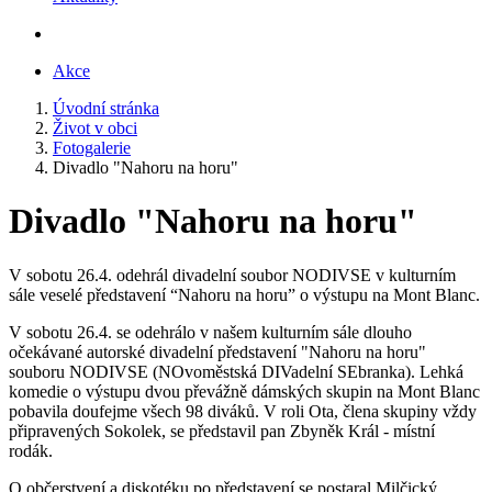
Akce
Úvodní stránka
Život v obci
Fotogalerie
Divadlo "Nahoru na horu"
Divadlo "Nahoru na horu"
V sobotu 26.4. odehrál divadelní soubor NODIVSE v kulturním
sále veselé představení “Nahoru na horu” o výstupu na Mont Blanc.
V sobotu 26.4. se odehrálo v našem kulturním sále dlouho
očekávané autorské divadelní představení "Nahoru na horu"
souboru NODIVSE (NOvoměstská DIVadelní SEbranka). Lehká
komedie o výstupu dvou převážně dámských skupin na Mont Blanc
pobavila doufejme všech 98 diváků. V roli Ota, člena skupiny vždy
připravených Sokolek, se představil pan Zbyněk Král - místní
rodák.
O občerstvení a diskotéku po představení se postaral Milčický