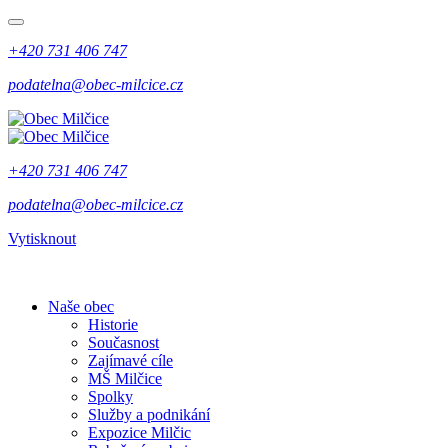
+420 731 406 747
podatelna@obec-milcice.cz
+420 731 406 747
podatelna@obec-milcice.cz
Vytisknout
Naše obec
Historie
Současnost
Zajímavé cíle
MŠ Milčice
Spolky
Služby a podnikání
Expozice Milčic