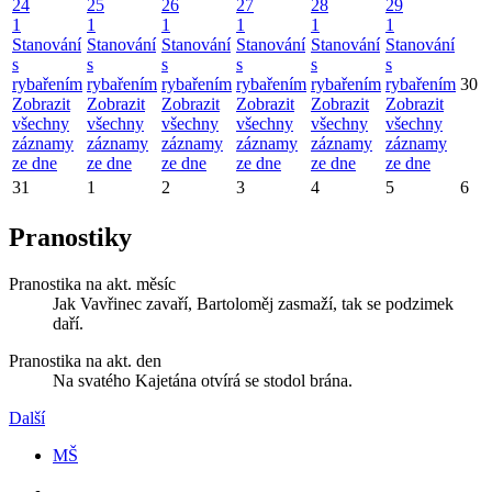
24
25
26
27
28
29
1
1
1
1
1
1
Stanování
Stanování
Stanování
Stanování
Stanování
Stanování
s
s
s
s
s
s
rybařením
rybařením
rybařením
rybařením
rybařením
rybařením
30
Zobrazit
Zobrazit
Zobrazit
Zobrazit
Zobrazit
Zobrazit
všechny
všechny
všechny
všechny
všechny
všechny
záznamy
záznamy
záznamy
záznamy
záznamy
záznamy
ze dne
ze dne
ze dne
ze dne
ze dne
ze dne
31
1
2
3
4
5
6
Pranostiky
Pranostika na akt. měsíc
Jak Vavřinec zavaří, Bartoloměj zasmaží, tak se podzimek
daří.
Pranostika na akt. den
Na svatého Kajetána otvírá se stodol brána.
Další
MŠ