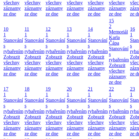
všechny
všechny
všechny
všechny
všechny
všechny
vše
záznamy
záznamy
záznamy
záznamy
záznamy
záznamy
záz
ze dne
ze dne
ze dne
ze dne
ze dne
ze dne
ze d
15
2
10
11
12
13
14
16
Memoriál
1
1
1
1
1
1
Karla
Stanování
Stanování
Stanování
Stanování
Stanování
Stan
Čápa
s
s
s
s
s
s
Stanování
rybařením
rybařením
rybařením
rybařením
rybařením
ryba
s
Zobrazit
Zobrazit
Zobrazit
Zobrazit
Zobrazit
Zobr
rybařením
všechny
všechny
všechny
všechny
všechny
vše
Zobrazit
záznamy
záznamy
záznamy
záznamy
záznamy
záz
všechny
ze dne
ze dne
ze dne
ze dne
ze dne
ze d
záznamy
ze dne
17
18
19
20
21
22
23
1
1
1
1
1
1
1
Stanování
Stanování
Stanování
Stanování
Stanování
Stanování
Stan
s
s
s
s
s
s
s
rybařením
rybařením
rybařením
rybařením
rybařením
rybařením
ryba
Zobrazit
Zobrazit
Zobrazit
Zobrazit
Zobrazit
Zobrazit
Zobr
všechny
všechny
všechny
všechny
všechny
všechny
vše
záznamy
záznamy
záznamy
záznamy
záznamy
záznamy
záz
ze dne
ze dne
ze dne
ze dne
ze dne
ze dne
ze d