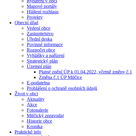
Rybaření v obci
Mapové portály
Hlášení rozhlasu
Projekty
Obecní úřad
Vedení obce
Zastupitelstvo
Úřední deska
Povinné informace
Rozpočet obce
Vyhlášky a nařízení
Strategický plán
Územní plán
Platné znění ÚP k 01.04.2022, včetně změny č.1
Změna č.1 ÚP Milčice
E-podatelna
Prohlášení o ochraně osobních údajů
Život v obci
Aktuality
Akce
Fotogalerie
Milčický zpravodaj
Historie obce
Kronika
Praktické info