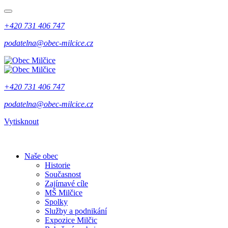
+420 731 406 747
podatelna@obec-milcice.cz
+420 731 406 747
podatelna@obec-milcice.cz
Vytisknout
Naše obec
Historie
Současnost
Zajímavé cíle
MŠ Milčice
Spolky
Služby a podnikání
Expozice Milčic