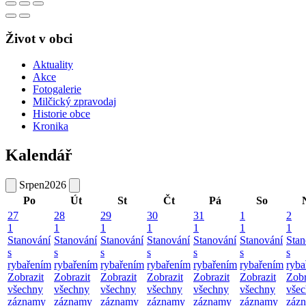
Život v obci
Aktuality
Akce
Fotogalerie
Milčický zpravodaj
Historie obce
Kronika
Kalendář
Srpen
2026
Po
Út
St
Čt
Pá
So
27
28
29
30
31
1
2
1
1
1
1
1
1
1
Stanování
Stanování
Stanování
Stanování
Stanování
Stanování
Stan
s
s
s
s
s
s
s
rybařením
rybařením
rybařením
rybařením
rybařením
rybařením
ryba
Zobrazit
Zobrazit
Zobrazit
Zobrazit
Zobrazit
Zobrazit
Zobr
všechny
všechny
všechny
všechny
všechny
všechny
vše
záznamy
záznamy
záznamy
záznamy
záznamy
záznamy
záz