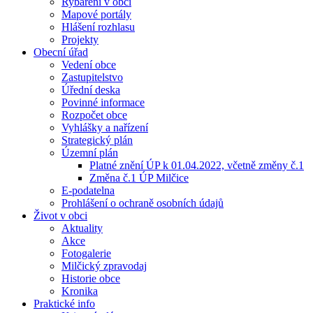
Rybaření v obci
Mapové portály
Hlášení rozhlasu
Projekty
Obecní úřad
Vedení obce
Zastupitelstvo
Úřední deska
Povinné informace
Rozpočet obce
Vyhlášky a nařízení
Strategický plán
Územní plán
Platné znění ÚP k 01.04.2022, včetně změny č.1
Změna č.1 ÚP Milčice
E-podatelna
Prohlášení o ochraně osobních údajů
Život v obci
Aktuality
Akce
Fotogalerie
Milčický zpravodaj
Historie obce
Kronika
Praktické info