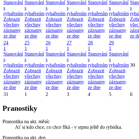
Stanování
Stanování
Stanování
Stanování
Stanování
Stanování
Stan
s
s
s
s
s
s
s
rybařením
rybařením
rybařením
rybařením
rybařením
rybařením
ryba
Zobrazit
Zobrazit
Zobrazit
Zobrazit
Zobrazit
Zobrazit
Zobr
všechny
všechny
všechny
všechny
všechny
všechny
vše
záznamy
záznamy
záznamy
záznamy
záznamy
záznamy
záz
ze dne
ze dne
ze dne
ze dne
ze dne
ze dne
ze d
24
25
26
27
28
29
1
1
1
1
1
1
Stanování
Stanování
Stanování
Stanování
Stanování
Stanování
s
s
s
s
s
s
rybařením
rybařením
rybařením
rybařením
rybařením
rybařením
30
Zobrazit
Zobrazit
Zobrazit
Zobrazit
Zobrazit
Zobrazit
všechny
všechny
všechny
všechny
všechny
všechny
záznamy
záznamy
záznamy
záznamy
záznamy
záznamy
ze dne
ze dne
ze dne
ze dne
ze dne
ze dne
31
1
2
3
4
5
6
Pranostiky
Pranostika na akt. měsíc
Ať si kdo chce, co chce říká - v srpnu ještě do rybníka.
Pranostika na akt. den