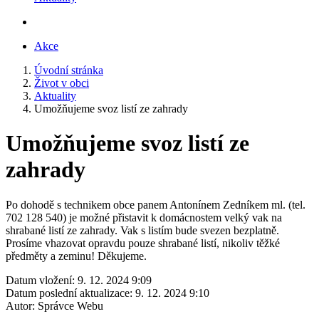
Akce
Úvodní stránka
Život v obci
Aktuality
Umožňujeme svoz listí ze zahrady
Umožňujeme svoz listí ze
zahrady
Po dohodě s technikem obce panem Antonínem Zedníkem ml. (tel.
702 128 540) je možné přistavit k domácnostem velký vak na
shrabané listí ze zahrady. Vak s listím bude svezen bezplatně.
Prosíme vhazovat opravdu pouze shrabané listí, nikoliv těžké
předměty a zeminu! Děkujeme.
Datum vložení:
9. 12. 2024 9:09
Datum poslední aktualizace:
9. 12. 2024 9:10
Autor:
Správce Webu