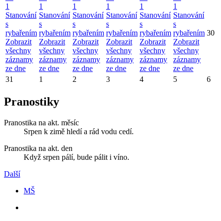
1
1
1
1
1
1
Stanování
Stanování
Stanování
Stanování
Stanování
Stanování
s
s
s
s
s
s
rybařením
rybařením
rybařením
rybařením
rybařením
rybařením
30
Zobrazit
Zobrazit
Zobrazit
Zobrazit
Zobrazit
Zobrazit
všechny
všechny
všechny
všechny
všechny
všechny
záznamy
záznamy
záznamy
záznamy
záznamy
záznamy
ze dne
ze dne
ze dne
ze dne
ze dne
ze dne
31
1
2
3
4
5
6
Pranostiky
Pranostika na akt. měsíc
Srpen k zimě hledí a rád vodu cedí.
Pranostika na akt. den
Když srpen pálí, bude pálit i víno.
Další
MŠ