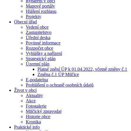
Rybaření v obci
Mapové portály
Hlášení rozhlasu
Projekty
Obecní úřad
Vedení obce
Zastupitelstvo
Úřední deska
Povinné informace
Rozpočet obce
Vyhlášky a nařízení
Strategický plán
Územní plán
Platné znění ÚP k 01.04.2022, včetně změny č.1
Změna č.1 ÚP Milčice
E-podatelna
Prohlášení o ochraně osobních údajů
Život v obci
Aktuality
Akce
Fotogalerie
Milčický zpravodaj
Historie obce
Kronika
Praktické info