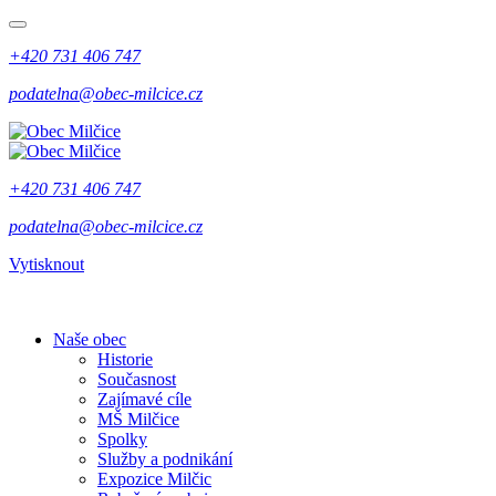
+420 731 406 747
podatelna@obec-milcice.cz
+420 731 406 747
podatelna@obec-milcice.cz
Vytisknout
Naše obec
Historie
Současnost
Zajímavé cíle
MŠ Milčice
Spolky
Služby a podnikání
Expozice Milčic