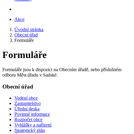
Akce
Úvodní stránka
Obecní úřad
Formuláře
Formuláře
Formuláře jsou k dispozici na Obecním úřadě, nebo příslušném
odboru Měst.úřadu v Sadské.
Obecní úřad
Vedení obce
Zastupitelstvo
Úřední deska
Povinné informace
Rozpočet obce
Vyhlášky a nařízení
Strategický plán