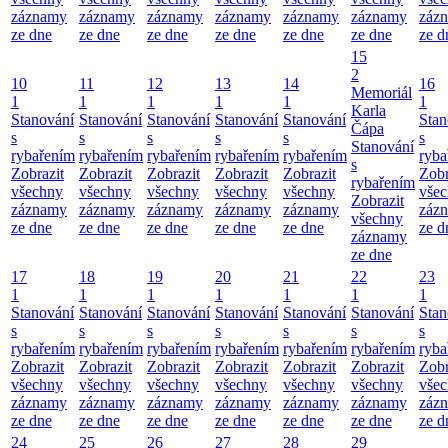
záznamy
záznamy
záznamy
záznamy
záznamy
záznamy
záz
ze dne
ze dne
ze dne
ze dne
ze dne
ze dne
ze d
15
2
10
11
12
13
14
16
Memoriál
1
1
1
1
1
1
Karla
Stanování
Stanování
Stanování
Stanování
Stanování
Stan
Čápa
s
s
s
s
s
s
Stanování
rybařením
rybařením
rybařením
rybařením
rybařením
ryba
s
Zobrazit
Zobrazit
Zobrazit
Zobrazit
Zobrazit
Zobr
rybařením
všechny
všechny
všechny
všechny
všechny
vše
Zobrazit
záznamy
záznamy
záznamy
záznamy
záznamy
záz
všechny
ze dne
ze dne
ze dne
ze dne
ze dne
ze d
záznamy
ze dne
17
18
19
20
21
22
23
1
1
1
1
1
1
1
Stanování
Stanování
Stanování
Stanování
Stanování
Stanování
Stan
s
s
s
s
s
s
s
rybařením
rybařením
rybařením
rybařením
rybařením
rybařením
ryba
Zobrazit
Zobrazit
Zobrazit
Zobrazit
Zobrazit
Zobrazit
Zobr
všechny
všechny
všechny
všechny
všechny
všechny
vše
záznamy
záznamy
záznamy
záznamy
záznamy
záznamy
záz
ze dne
ze dne
ze dne
ze dne
ze dne
ze dne
ze d
24
25
26
27
28
29